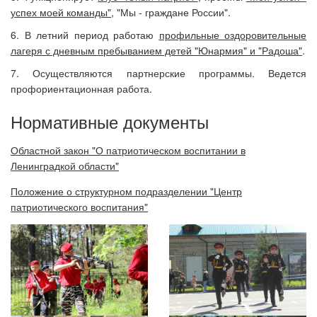
успех моей команды"
, "Мы - граждане России".
6. В летний период работаю
профильные оздоровительные
лагеря с дневным пребыванием детей "Юнармия" и "Радоша"
.
7. Осуществляются партнерские программы. Ведется
профориентационная работа.
Нормативные документы
Областной закон "О патриотическом воспитании в
Ленинградкой области"
Положение о структурном подразделении "Центр
патриотического воспитания"