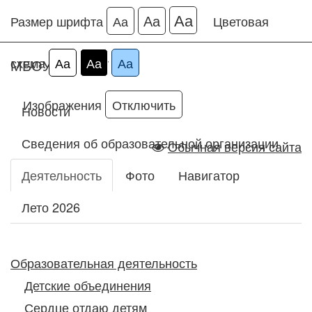
Аа
Аа
Размер шрифта
Аа
Цветовая
схема
Аа
Аа
Аа
МБОУ ДО ДДТ
Изображения
Отключить
Новости
Сведения об образовательной организации
Обычная версия сайта
Деятельность
Фото
Навигатор
Лето 2026
Образовательная деятельность
Детские объединения
Сердце отдаю детям