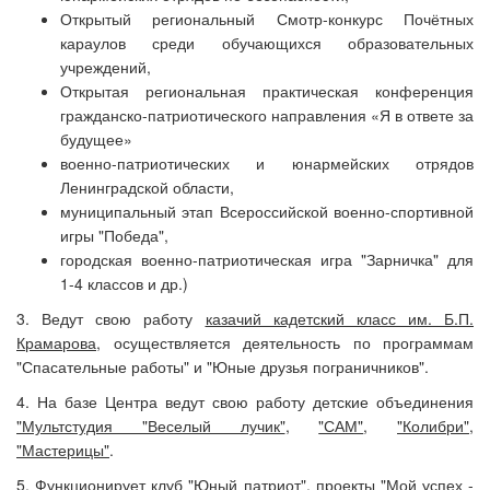
Открытый региональный Смотр-конкурс Почётных
караулов среди обучающихся образовательных
учреждений,
Открытая региональная практическая конференция
гражданско-патриотического направления «Я в ответе за
будущее»
военно-патриотических и юнармейских отрядов
Ленинградской области,
муниципальный этап Всероссийской военно-спортивной
игры "Победа",
городская военно-патриотическая игра "Зарничка" для
1-4 классов и др.)
3. Ведут свою работу
казачий кадетский класс им. Б.П.
Крамарова
, осуществляется деятельность по программам
"Спасательные работы" и "Юные друзья пограничников".
4. На базе Центра ведут свою работу детские объединения
"Мультстудия "Веселый лучик"
,
"САМ"
,
"Колибри"
,
"Мастерицы"
.
5. Функционирует
клуб "Юный патриот"
, проекты
"Мой успех -