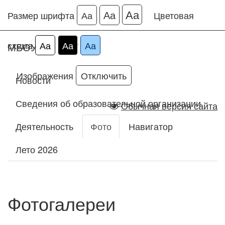
Аа
Аа
Размер шрифта
Аа
Цветовая
схема
Аа
Аа
Аа
МБОУ ДО ДДТ
Изображения
Отключить
Новости
Сведения об образовательной организации
Обычная версия сайта
Деятельность
Фото
Навигатор
Лето 2026
Фотогалереи