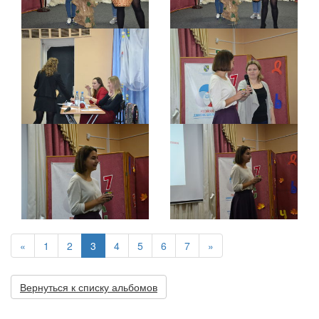
«
1
2
3
4
5
6
7
»
Вернуться к списку альбомов