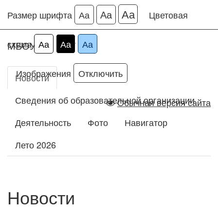
Аа
Аа
Размер шрифта
Аа
Цветовая
схема
Аа
Аа
Аа
МБОУ ДО ДДТ
Изображения
Отключить
Новости
Сведения об образовательной организации
Обычная версия сайта
Деятельность
Фото
Навигатор
Лето 2026
Новости